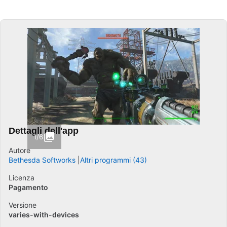
Dettagli dell'app
1/6
Autore
Bethesda Softworks
Altri programmi (43)
Licenza
Pagamento
Versione
varies-with-devices