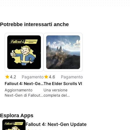
Potrebbe interessarti anche
4.2
Pagamento
4.6
Pagamento
Fallout 4: Next-Gen Update
The Elder Scrolls VI
Aggiornamento
Una versione
Next-Gen di Fallout
completa del
4
programma per Xbox
Series X|S, da
Bethesda Game
Esplora Apps
Studios.
Fallout 4: Next-Gen Update